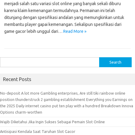
menjadi salah satu variasi slot online yang banyak sekali diburu
karena klaim kemenangan termudahnya. Permainan ini telah
ditunjang dengan spesifikasi andalan yang memungkinkan untuk
membantu player gapai kemenangan. Sekalipun spesifikasi dari
game gacor lebih unggul dari…
Read More »
S
e
a
Recent Posts
r
c
No-deposit A lot more Gambling enterprises, Are still tiki rainbow online
h
position thunderstruck 2 gambling establishment Everything you Earnings on
f
the 2025 Daily internet casino put ten play with a hundred Breakdown Innova
o
Options charm-worthen
r
Wajib Diketahui Jika Ingin Sukses Sebagai Pemain Slot Online
:
Antisipasi Kendala Saat Taruhan Slot Gacor