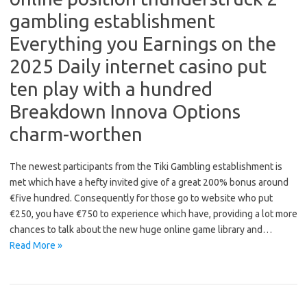
gambling establishment
Everything you Earnings on the
2025 Daily internet casino put
ten play with a hundred
Breakdown Innova Options
charm-worthen
The newest participants from the Tiki Gambling establishment is
met which have a hefty invited give of a great 200% bonus around
€five hundred. Consequently for those go to website who put
€250, you have €750 to experience which have, providing a lot more
chances to talk about the new huge online game library and…
Read More »