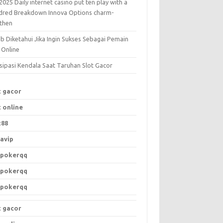
2025 Daily internet casino put ten play with a
dred Breakdown Innova Options charm-
then
b Diketahui Jika Ingin Sukses Sebagai Pemain
 Online
isipasi Kendala Saat Taruhan Slot Gacor
t gacor
t online
t88
avip
bpokerqq
bpokerqq
bpokerqq
t gacor