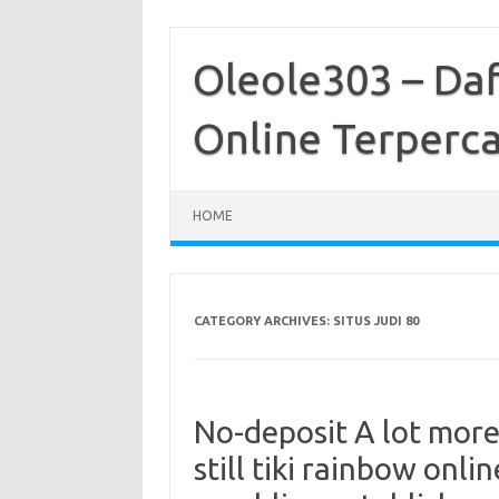
Skip
to
content
Oleole303 – Daf
Online Terperc
HOME
CATEGORY ARCHIVES:
SITUS JUDI 80
No-deposit A lot more
still tiki rainbow onl