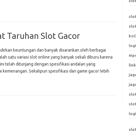
slo
slo
slo
at Taruhan Slot Gacor
koi
log
dirkan keuntungan dan banyak disarankan oleh berbagai
mpo
 salah satu variasi slot online yang banyak sekali diburu karena
i telah ditunjang dengan spesifikasi andalan yang
lin
kemenangan. Sekalipun spesifikasi dari game gacor lebih
jag
jag
slo
slo
log
slo