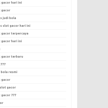
t gacor hari ini
t gacor
us judi bola
us slot gacor hari ini
t gacor terpercaya
t gacor hari ini
t
t gacor terbaru
t777
i bola resmi
t gacor
 slot gacor
t gacor 777
or