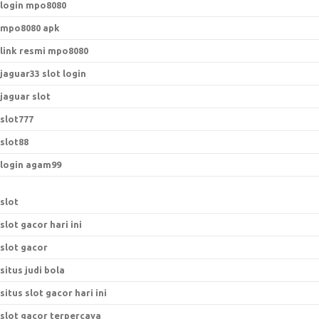
login mpo8080
mpo8080 apk
link resmi mpo8080
jaguar33 slot login
jaguar slot
slot777
slot88
login agam99
slot
slot gacor hari ini
slot gacor
situs judi bola
situs slot gacor hari ini
slot gacor terpercaya