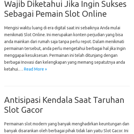
Wajib Diketahui Jika Ingin Sukses
Sebagai Pemain Slot Online
Mengisi waktu luang di era digital saat ini sebaiknya Anda mulai
menikmati Slot Online. Ini merupakan konten perjudian yang bisa
anda mainkan dari rumah saja tanpa perlu repot. Dalam menikmati
permainan tersebut, anda perlu mengetahui berbagai hal jika Ingin
menggapai kesuksesan. Permainan ini telah ditunjang dengan
berbagai Inovasi dan kelengkapan yang memang sepatutnya anda
ketahui.…
Read More »
Antisipasi Kendala Saat Taruhan
Slot Gacor
Permainan slot modern yang banyak menghadirkan keuntungan dan
banyak disarankan oleh berbagai pihak tidak lain yaitu Slot Gacor. Ini