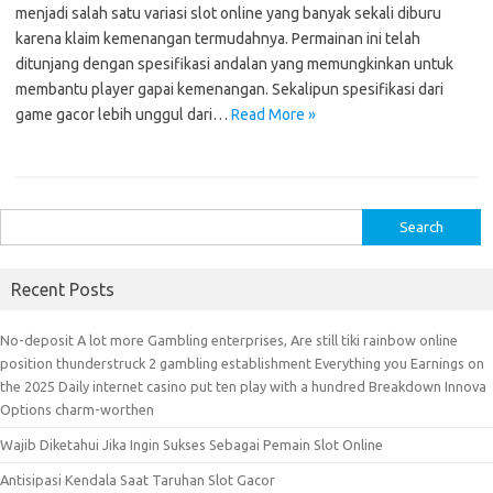
menjadi salah satu variasi slot online yang banyak sekali diburu
karena klaim kemenangan termudahnya. Permainan ini telah
ditunjang dengan spesifikasi andalan yang memungkinkan untuk
membantu player gapai kemenangan. Sekalipun spesifikasi dari
game gacor lebih unggul dari…
Read More »
S
e
a
Recent Posts
r
c
No-deposit A lot more Gambling enterprises, Are still tiki rainbow online
h
position thunderstruck 2 gambling establishment Everything you Earnings on
f
the 2025 Daily internet casino put ten play with a hundred Breakdown Innova
o
Options charm-worthen
r
Wajib Diketahui Jika Ingin Sukses Sebagai Pemain Slot Online
:
Antisipasi Kendala Saat Taruhan Slot Gacor