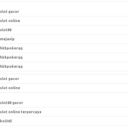
slot gacor
slot online
slot88
mejavip
hkbpokerqq
hkbpokerqq
hkbpokerqq
slot gacor
slot online
slot88 gacor
slot online terpercaya
koi365