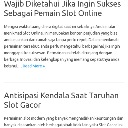
Wajib Diketahui Jika Ingin Sukses
Sebagai Pemain Slot Online
Mengisi waktu luang di era digital saat ini sebaiknya Anda mulai
menikmati Slot Online. Ini merupakan konten perjudian yang bisa
anda mainkan dari rumah saja tanpa perlu repot. Dalam menikmati
permainan tersebut, anda perlu mengetahui berbagai hal jika Ingin
menggapai kesuksesan. Permainan ini telah ditunjang dengan
berbagai Inovasi dan kelengkapan yang memang sepatutnya anda
ketahui.…
Read More »
Antisipasi Kendala Saat Taruhan
Slot Gacor
Permainan slot modern yang banyak menghadirkan keuntungan dan
banyak disarankan oleh berbagai pihak tidak lain yaitu Slot Gacor. Ini