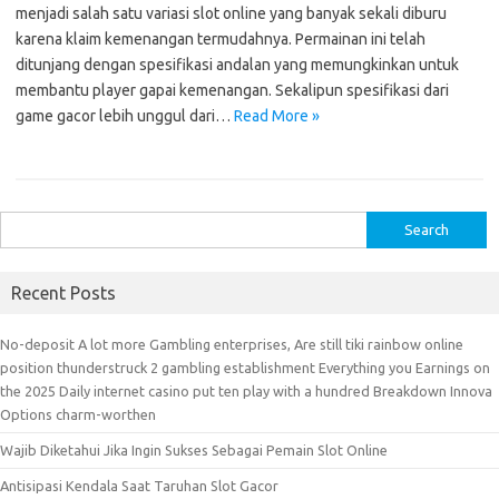
menjadi salah satu variasi slot online yang banyak sekali diburu
karena klaim kemenangan termudahnya. Permainan ini telah
ditunjang dengan spesifikasi andalan yang memungkinkan untuk
membantu player gapai kemenangan. Sekalipun spesifikasi dari
game gacor lebih unggul dari…
Read More »
S
e
a
Recent Posts
r
c
No-deposit A lot more Gambling enterprises, Are still tiki rainbow online
h
position thunderstruck 2 gambling establishment Everything you Earnings on
f
the 2025 Daily internet casino put ten play with a hundred Breakdown Innova
o
Options charm-worthen
r
Wajib Diketahui Jika Ingin Sukses Sebagai Pemain Slot Online
:
Antisipasi Kendala Saat Taruhan Slot Gacor