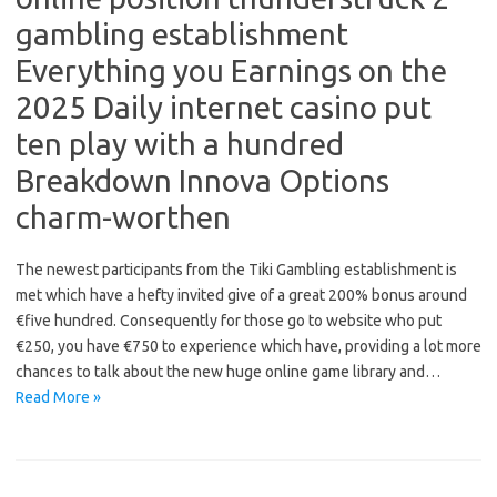
gambling establishment
Everything you Earnings on the
2025 Daily internet casino put
ten play with a hundred
Breakdown Innova Options
charm-worthen
The newest participants from the Tiki Gambling establishment is
met which have a hefty invited give of a great 200% bonus around
€five hundred. Consequently for those go to website who put
€250, you have €750 to experience which have, providing a lot more
chances to talk about the new huge online game library and…
Read More »