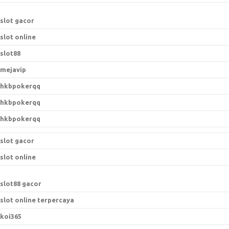
slot gacor
slot online
slot88
mejavip
hkbpokerqq
hkbpokerqq
hkbpokerqq
slot gacor
slot online
slot88 gacor
slot online terpercaya
koi365