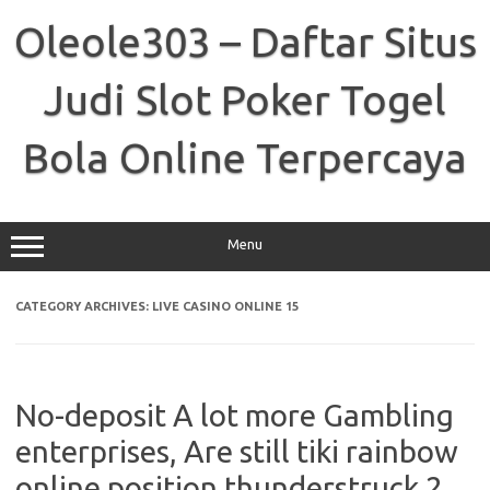
Skip
to
Oleole303 – Daftar Situs
content
Judi Slot Poker Togel
Bola Online Terpercaya
Menu
CATEGORY ARCHIVES:
LIVE CASINO ONLINE 15
No-deposit A lot more Gambling
enterprises, Are still tiki rainbow
online position thunderstruck 2