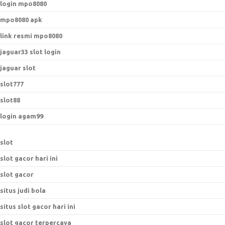
login mpo8080
mpo8080 apk
link resmi mpo8080
jaguar33 slot login
jaguar slot
slot777
slot88
login agam99
slot
slot gacor hari ini
slot gacor
situs judi bola
situs slot gacor hari ini
slot gacor terpercaya