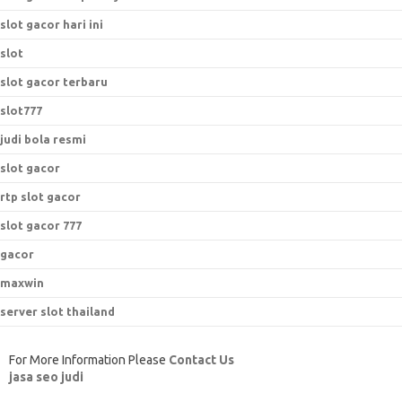
slot gacor hari ini
slot
slot gacor terbaru
slot777
judi bola resmi
slot gacor
rtp slot gacor
slot gacor 777
gacor
maxwin
server slot thailand
For More Information Please
Contact Us
jasa seo judi