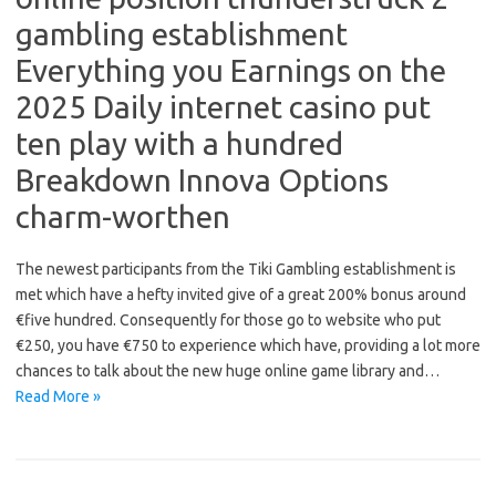
gambling establishment
Everything you Earnings on the
2025 Daily internet casino put
ten play with a hundred
Breakdown Innova Options
charm-worthen
The newest participants from the Tiki Gambling establishment is
met which have a hefty invited give of a great 200% bonus around
€five hundred. Consequently for those go to website who put
€250, you have €750 to experience which have, providing a lot more
chances to talk about the new huge online game library and…
Read More »