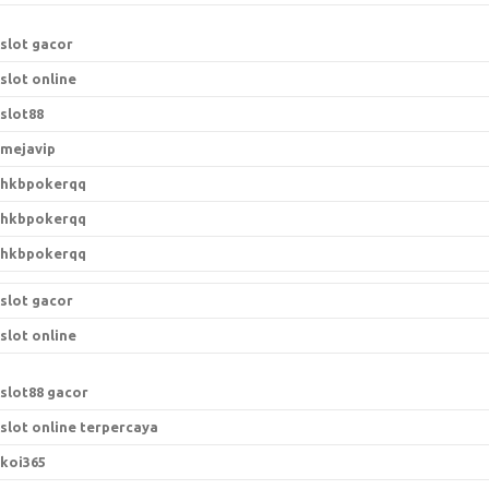
slot gacor
slot online
slot88
mejavip
hkbpokerqq
hkbpokerqq
hkbpokerqq
slot gacor
slot online
slot88 gacor
slot online terpercaya
koi365