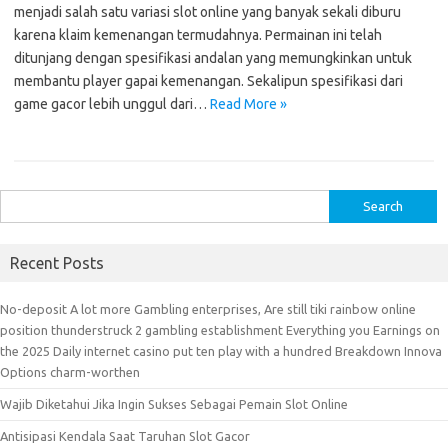
menjadi salah satu variasi slot online yang banyak sekali diburu
karena klaim kemenangan termudahnya. Permainan ini telah
ditunjang dengan spesifikasi andalan yang memungkinkan untuk
membantu player gapai kemenangan. Sekalipun spesifikasi dari
game gacor lebih unggul dari…
Read More »
S
e
a
Recent Posts
r
c
No-deposit A lot more Gambling enterprises, Are still tiki rainbow online
h
position thunderstruck 2 gambling establishment Everything you Earnings on
f
the 2025 Daily internet casino put ten play with a hundred Breakdown Innova
o
Options charm-worthen
r
Wajib Diketahui Jika Ingin Sukses Sebagai Pemain Slot Online
:
Antisipasi Kendala Saat Taruhan Slot Gacor