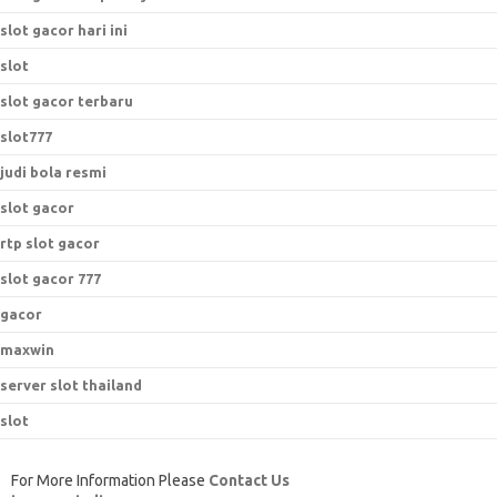
slot gacor hari ini
slot
slot gacor terbaru
slot777
judi bola resmi
slot gacor
rtp slot gacor
slot gacor 777
gacor
maxwin
server slot thailand
slot
For More Information Please
Contact Us