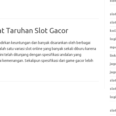
slo
slo
slo
at Taruhan Slot Gacor
koi
log
dirkan keuntungan dan banyak disarankan oleh berbagai
mpo
 salah satu variasi slot online yang banyak sekali diburu karena
i telah ditunjang dengan spesifikasi andalan yang
lin
kemenangan. Sekalipun spesifikasi dari game gacor lebih
jag
jag
slo
slo
log
slo