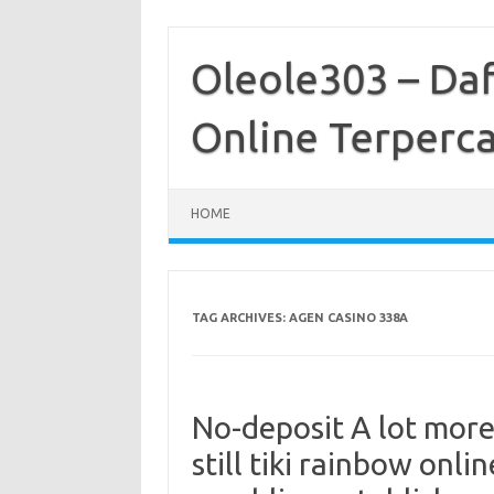
Skip
to
content
Oleole303 – Daf
Online Terperc
HOME
TAG ARCHIVES:
AGEN CASINO 338A
No-deposit A lot more
still tiki rainbow onl