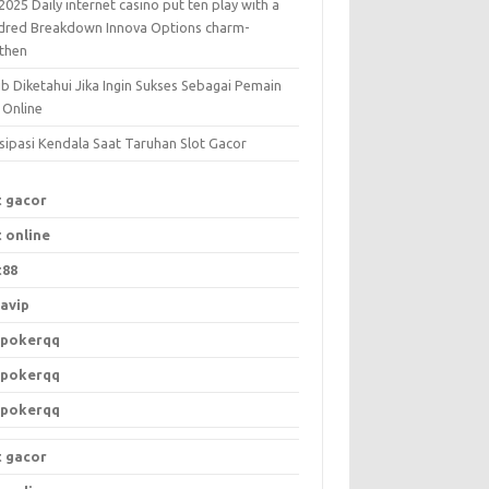
2025 Daily internet casino put ten play with a
dred Breakdown Innova Options charm-
then
b Diketahui Jika Ingin Sukses Sebagai Pemain
 Online
isipasi Kendala Saat Taruhan Slot Gacor
t gacor
t online
t88
avip
bpokerqq
bpokerqq
bpokerqq
t gacor