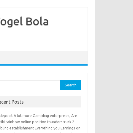
Togel Bola
rch
ecent Posts
deposit A lot more Gambling enterprises, Are
l tiki rainbow online position thunderstruck 2
bling establishment Everything you Earnings on