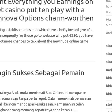
nt Everything you Earnings on
the 
hun
t casino put ten play with a
wor
nnova Options charm-worthen
Waji
Slot
ng establishment is met which have a hefty invited give of a
Ant
nsequently for those go to website who put €250, you have
 lot more chances to talk about the new huge online game
slo
slo
slo
mej
Ingin Sukses Sebagai Pemain
hk
hk
sebaiknya Anda mulai menikmati Slot Online. Ini merupakan
hk
ri rumah saja tanpa perlu repot. Dalam menikmati permainan
l jika Ingin menggapai kesuksesan. Permainan ini telah
slo
engkapan yang memang sepatutnya anda ketahui.…