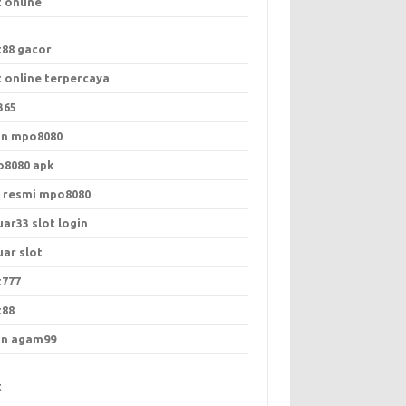
t online
t88 gacor
t online terpercaya
365
in mpo8080
8080 apk
k resmi mpo8080
uar33 slot login
uar slot
t777
t88
in agam99
t