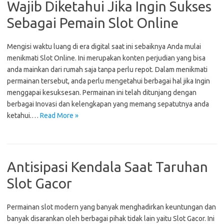
Wajib Diketahui Jika Ingin Sukses
Sebagai Pemain Slot Online
Mengisi waktu luang di era digital saat ini sebaiknya Anda mulai
menikmati Slot Online. Ini merupakan konten perjudian yang bisa
anda mainkan dari rumah saja tanpa perlu repot. Dalam menikmati
permainan tersebut, anda perlu mengetahui berbagai hal jika Ingin
menggapai kesuksesan. Permainan ini telah ditunjang dengan
berbagai Inovasi dan kelengkapan yang memang sepatutnya anda
ketahui.…
Read More »
Antisipasi Kendala Saat Taruhan
Slot Gacor
Permainan slot modern yang banyak menghadirkan keuntungan dan
banyak disarankan oleh berbagai pihak tidak lain yaitu Slot Gacor. Ini