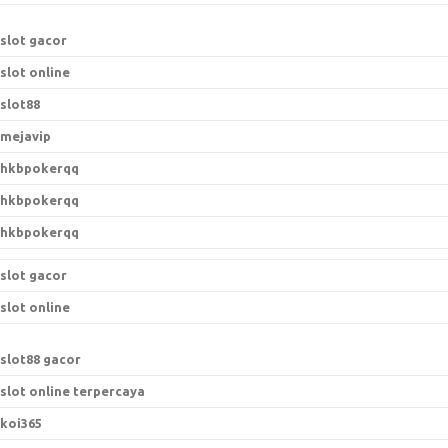
slot gacor
slot online
slot88
mejavip
hkbpokerqq
hkbpokerqq
hkbpokerqq
slot gacor
slot online
slot88 gacor
slot online terpercaya
koi365