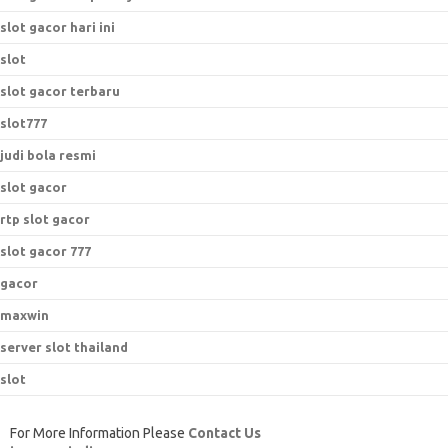
slot gacor hari ini
slot
slot gacor terbaru
slot777
judi bola resmi
slot gacor
rtp slot gacor
slot gacor 777
gacor
maxwin
server slot thailand
slot
For More Information Please
Contact Us