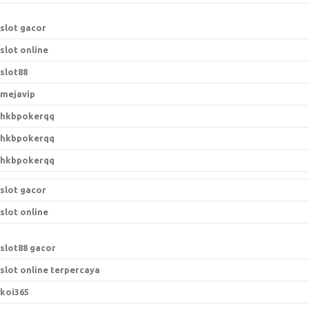
slot gacor
slot online
slot88
mejavip
hkbpokerqq
hkbpokerqq
hkbpokerqq
slot gacor
slot online
slot88 gacor
slot online terpercaya
koi365