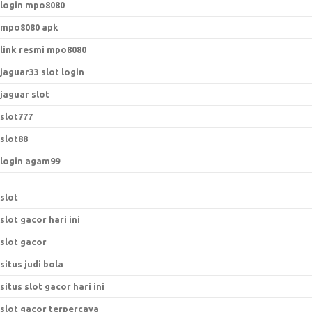
login mpo8080
mpo8080 apk
link resmi mpo8080
jaguar33 slot login
jaguar slot
slot777
slot88
login agam99
slot
slot gacor hari ini
slot gacor
situs judi bola
situs slot gacor hari ini
slot gacor terpercaya