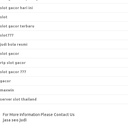
slot gacor hari ini
slot
slot gacor terbaru
slot777
judi bola resmi
slot gacor
rtp slot gacor
slot gacor 777
gacor
maxwin
server slot thailand
For More Information Please
Contact Us
jasa seo judi