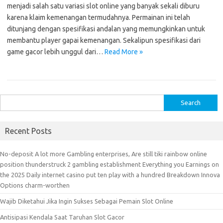
menjadi salah satu variasi slot online yang banyak sekali diburu
karena klaim kemenangan termudahnya. Permainan ini telah
ditunjang dengan spesifikasi andalan yang memungkinkan untuk
membantu player gapai kemenangan. Sekalipun spesifikasi dari
game gacor lebih unggul dari…
Read More »
S
e
a
Recent Posts
r
c
No-deposit A lot more Gambling enterprises, Are still tiki rainbow online
h
position thunderstruck 2 gambling establishment Everything you Earnings on
f
the 2025 Daily internet casino put ten play with a hundred Breakdown Innova
o
Options charm-worthen
r
Wajib Diketahui Jika Ingin Sukses Sebagai Pemain Slot Online
:
Antisipasi Kendala Saat Taruhan Slot Gacor