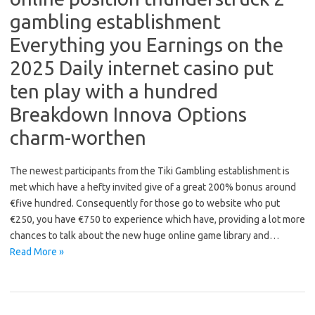
gambling establishment
Everything you Earnings on the
2025 Daily internet casino put
ten play with a hundred
Breakdown Innova Options
charm-worthen
The newest participants from the Tiki Gambling establishment is
met which have a hefty invited give of a great 200% bonus around
€five hundred. Consequently for those go to website who put
€250, you have €750 to experience which have, providing a lot more
chances to talk about the new huge online game library and…
Read More »