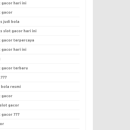
t gacor hari ini
t gacor
us judi bola
us slot gacor hari ini
t gacor terpercaya
t gacor hari ini
t
t gacor terbaru
t777
i bola resmi
t gacor
 slot gacor
t gacor 777
or