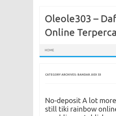
Skip
to
content
Oleole303 – Daf
Online Terperc
HOME
CATEGORY ARCHIVES:
BANDAR JUDI 33
No-deposit A lot more
still tiki rainbow onl