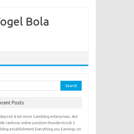
Togel Bola
rch
ecent Posts
deposit A lot more Gambling enterprises, Are
l tiki rainbow online position thunderstruck 2
bling establishment Everything you Earnings on