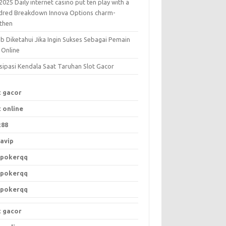
2025 Daily internet casino put ten play with a
dred Breakdown Innova Options charm-
then
b Diketahui Jika Ingin Sukses Sebagai Pemain
 Online
isipasi Kendala Saat Taruhan Slot Gacor
t gacor
t online
t88
avip
bpokerqq
bpokerqq
bpokerqq
t gacor