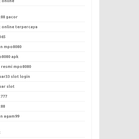
t online
t88 gacor
t online terpercaya
365
in mpo8080
8080 apk
k resmi mpo8080
uar33 slot login
uar slot
t777
t88
in agam99
t