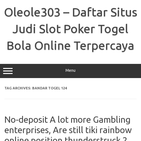
Skip
to
Oleole303 – Daftar Situs
content
Judi Slot Poker Togel
Bola Online Terpercaya
Menu
TAG ARCHIVES:
BANDAR TOGEL 124
No-deposit A lot more Gambling
enterprises, Are still tiki rainbow
online position thunderstruck 2