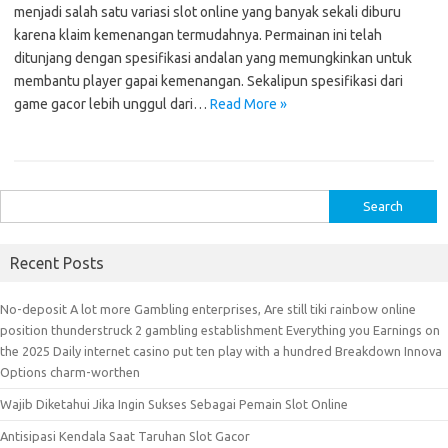
menjadi salah satu variasi slot online yang banyak sekali diburu
karena klaim kemenangan termudahnya. Permainan ini telah
ditunjang dengan spesifikasi andalan yang memungkinkan untuk
membantu player gapai kemenangan. Sekalipun spesifikasi dari
game gacor lebih unggul dari…
Read More »
S
e
a
Recent Posts
r
c
No-deposit A lot more Gambling enterprises, Are still tiki rainbow online
h
position thunderstruck 2 gambling establishment Everything you Earnings on
f
the 2025 Daily internet casino put ten play with a hundred Breakdown Innova
o
Options charm-worthen
r
Wajib Diketahui Jika Ingin Sukses Sebagai Pemain Slot Online
:
Antisipasi Kendala Saat Taruhan Slot Gacor