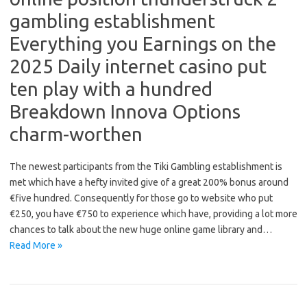
gambling establishment
Everything you Earnings on the
2025 Daily internet casino put
ten play with a hundred
Breakdown Innova Options
charm-worthen
The newest participants from the Tiki Gambling establishment is
met which have a hefty invited give of a great 200% bonus around
€five hundred. Consequently for those go to website who put
€250, you have €750 to experience which have, providing a lot more
chances to talk about the new huge online game library and…
Read More »