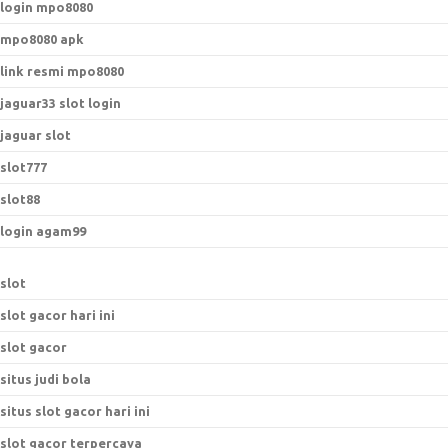
login mpo8080
mpo8080 apk
link resmi mpo8080
jaguar33 slot login
jaguar slot
slot777
slot88
login agam99
slot
slot gacor hari ini
slot gacor
situs judi bola
situs slot gacor hari ini
slot gacor terpercaya