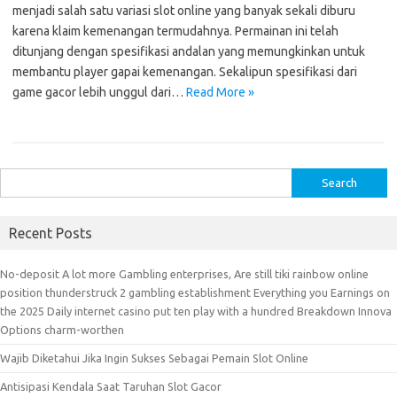
menjadi salah satu variasi slot online yang banyak sekali diburu
karena klaim kemenangan termudahnya. Permainan ini telah
ditunjang dengan spesifikasi andalan yang memungkinkan untuk
membantu player gapai kemenangan. Sekalipun spesifikasi dari
game gacor lebih unggul dari…
Read More »
S
e
a
Recent Posts
r
c
No-deposit A lot more Gambling enterprises, Are still tiki rainbow online
h
position thunderstruck 2 gambling establishment Everything you Earnings on
f
the 2025 Daily internet casino put ten play with a hundred Breakdown Innova
o
Options charm-worthen
r
Wajib Diketahui Jika Ingin Sukses Sebagai Pemain Slot Online
:
Antisipasi Kendala Saat Taruhan Slot Gacor