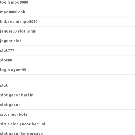
login mpo8080
mpo8080 apk
link resmi mpo8080
jaguar33 slot login
jaguar slot
slot777
slot88
login agam99
slot
slot gacor hari ini
slot gacor
situs judi bola
situs slot gacor hari ini
slot gacor terpercaya