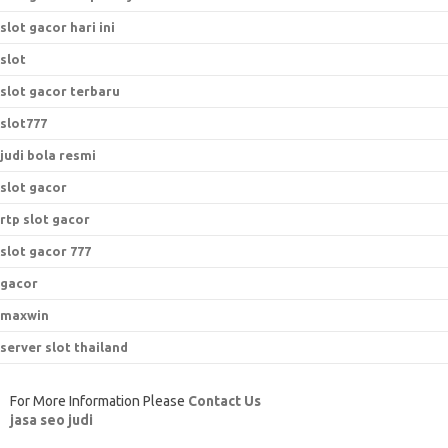
slot gacor hari ini
slot
slot gacor terbaru
slot777
judi bola resmi
slot gacor
rtp slot gacor
slot gacor 777
gacor
maxwin
server slot thailand
For More Information Please
Contact Us
jasa seo judi