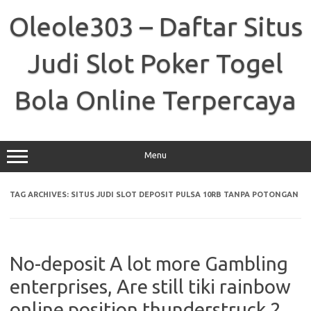
Skip
to
Oleole303 – Daftar Situs
content
Judi Slot Poker Togel
Bola Online Terpercaya
Menu
TAG ARCHIVES:
SITUS JUDI SLOT DEPOSIT PULSA 10RB TANPA POTONGAN
No-deposit A lot more Gambling
enterprises, Are still tiki rainbow
online position thunderstruck 2