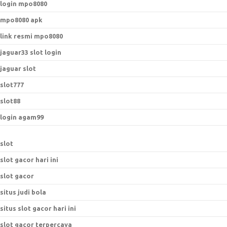
login mpo8080
mpo8080 apk
link resmi mpo8080
jaguar33 slot login
jaguar slot
slot777
slot88
login agam99
slot
slot gacor hari ini
slot gacor
situs judi bola
situs slot gacor hari ini
slot gacor terpercaya