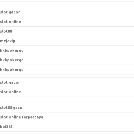
slot gacor
slot online
slot88
mejavip
hkbpokerqq
hkbpokerqq
hkbpokerqq
slot gacor
slot online
slot88 gacor
slot online terpercaya
koi365