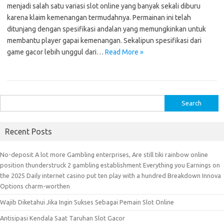
menjadi salah satu variasi slot online yang banyak sekali diburu
karena klaim kemenangan termudahnya. Permainan ini telah
ditunjang dengan spesifikasi andalan yang memungkinkan untuk
membantu player gapai kemenangan. Sekalipun spesifikasi dari
game gacor lebih unggul dari…
Read More »
S
e
a
Recent Posts
r
c
No-deposit A lot more Gambling enterprises, Are still tiki rainbow online
h
position thunderstruck 2 gambling establishment Everything you Earnings on
f
the 2025 Daily internet casino put ten play with a hundred Breakdown Innova
o
Options charm-worthen
r
Wajib Diketahui Jika Ingin Sukses Sebagai Pemain Slot Online
:
Antisipasi Kendala Saat Taruhan Slot Gacor