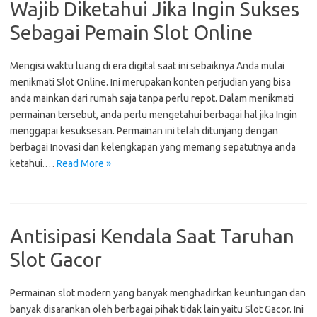
Wajib Diketahui Jika Ingin Sukses
Sebagai Pemain Slot Online
Mengisi waktu luang di era digital saat ini sebaiknya Anda mulai
menikmati Slot Online. Ini merupakan konten perjudian yang bisa
anda mainkan dari rumah saja tanpa perlu repot. Dalam menikmati
permainan tersebut, anda perlu mengetahui berbagai hal jika Ingin
menggapai kesuksesan. Permainan ini telah ditunjang dengan
berbagai Inovasi dan kelengkapan yang memang sepatutnya anda
ketahui.…
Read More »
Antisipasi Kendala Saat Taruhan
Slot Gacor
Permainan slot modern yang banyak menghadirkan keuntungan dan
banyak disarankan oleh berbagai pihak tidak lain yaitu Slot Gacor. Ini