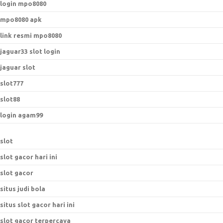
login mpo8080
mpo8080 apk
link resmi mpo8080
jaguar33 slot login
jaguar slot
slot777
slot88
login agam99
slot
slot gacor hari ini
slot gacor
situs judi bola
situs slot gacor hari ini
slot gacor terpercaya