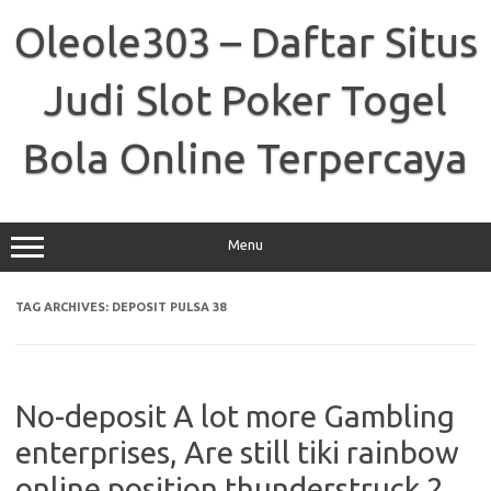
Skip
to
Oleole303 – Daftar Situs
content
Judi Slot Poker Togel
Bola Online Terpercaya
Menu
TAG ARCHIVES:
DEPOSIT PULSA 38
No-deposit A lot more Gambling
enterprises, Are still tiki rainbow
online position thunderstruck 2