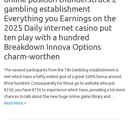
gambling establishment
Everything you Earnings on the
2025 Daily internet casino put
ten play with a hundred
Breakdown Innova Options
charm-worthen
The newest participants from the Tiki Gambling establishment is
met which have a hefty invited give of a great 200% bonus around
€five hundred. Consequently for those go to website who put
€250, you have €750 to experience which have, providing a lot more
chances to talk about the new huge online game library and…
Read More »