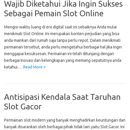
Wajib Diketahui Jika Ingin Sukses
Sebagai Pemain Slot Online
Mengisi waktu luang di era digital saat ini sebaiknya Anda mulai
menikmati Slot Online. Ini merupakan konten perjudian yang bisa
anda mainkan dari rumah saja tanpa perlu repot. Dalam menikmati
permainan tersebut, anda perlu mengetahui berbagai hal jika Ingin
menggapai kesuksesan. Permainan ini telah ditunjang dengan
berbagai Inovasi dan kelengkapan yang memang sepatutnya anda
ketahui.…
Read More »
Antisipasi Kendala Saat Taruhan
Slot Gacor
Permainan slot modern yang banyak menghadirkan keuntungan dan
banyak disarankan oleh berbagai pihak tidak lain yaitu Slot Gacor. Ini