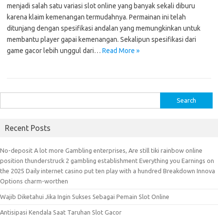
menjadi salah satu variasi slot online yang banyak sekali diburu
karena klaim kemenangan termudahnya. Permainan ini telah
ditunjang dengan spesifikasi andalan yang memungkinkan untuk
membantu player gapai kemenangan. Sekalipun spesifikasi dari
game gacor lebih unggul dari…
Read More »
S
e
a
Recent Posts
r
c
No-deposit A lot more Gambling enterprises, Are still tiki rainbow online
h
position thunderstruck 2 gambling establishment Everything you Earnings on
f
the 2025 Daily internet casino put ten play with a hundred Breakdown Innova
o
Options charm-worthen
r
Wajib Diketahui Jika Ingin Sukses Sebagai Pemain Slot Online
:
Antisipasi Kendala Saat Taruhan Slot Gacor