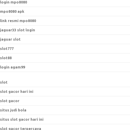
login mpo8080
mpo8080 apk
link resmi mpo8080
jaguar33 slot login
jaguar slot
slot777
slot88
login agam99
slot
slot gacor hari ini
slot gacor
situs judi bola
situs slot gacor hari ini
slot gacor terpercaya