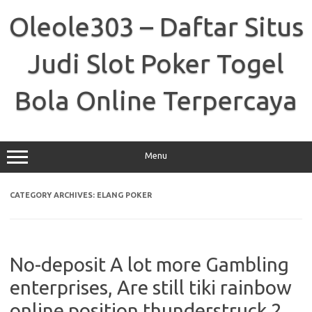
Skip
to
Oleole303 – Daftar Situs
content
Judi Slot Poker Togel
Bola Online Terpercaya
Menu
CATEGORY ARCHIVES:
ELANG POKER
No-deposit A lot more Gambling
enterprises, Are still tiki rainbow
online position thunderstruck 2