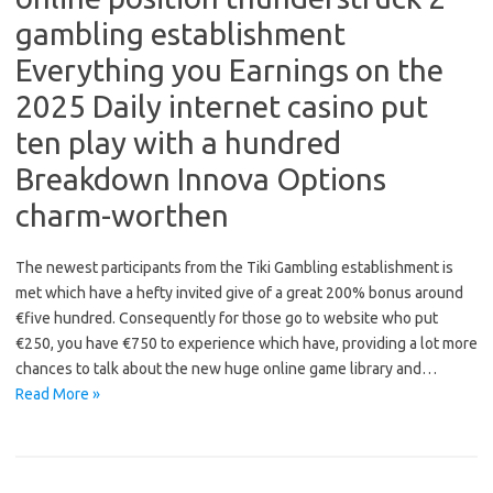
gambling establishment
Everything you Earnings on the
2025 Daily internet casino put
ten play with a hundred
Breakdown Innova Options
charm-worthen
The newest participants from the Tiki Gambling establishment is
met which have a hefty invited give of a great 200% bonus around
€five hundred. Consequently for those go to website who put
€250, you have €750 to experience which have, providing a lot more
chances to talk about the new huge online game library and…
Read More »