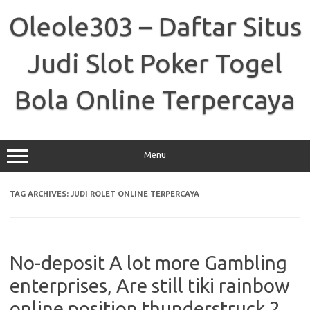
Skip
to
Oleole303 – Daftar Situs
content
Judi Slot Poker Togel
Bola Online Terpercaya
Menu
TAG ARCHIVES:
JUDI ROLET ONLINE TERPERCAYA
No-deposit A lot more Gambling
enterprises, Are still tiki rainbow
online position thunderstruck 2