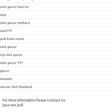
slot gacor hari ini
slot
slot gacor terbaru
slot777
judi bola resmi
slot gacor
rtp slot gacor
slot gacor 777
gacor
maxwin
server slot thailand
For More Information Please
Contact Us
jasa seo judi