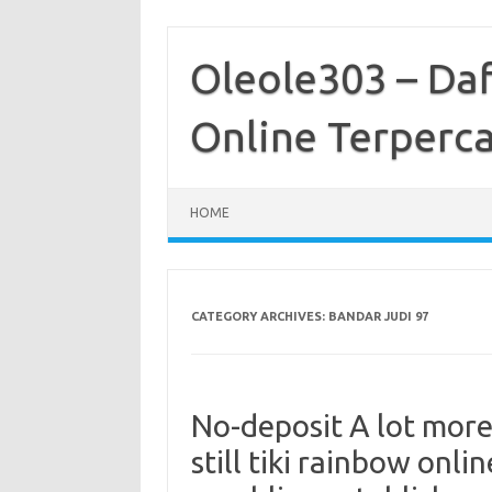
Skip
to
content
Oleole303 – Daf
Online Terperc
HOME
CATEGORY ARCHIVES:
BANDAR JUDI 97
No-deposit A lot more
still tiki rainbow onl