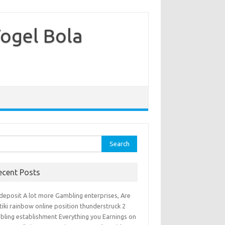
Togel Bola
rch
ecent Posts
deposit A lot more Gambling enterprises, Are
l tiki rainbow online position thunderstruck 2
bling establishment Everything you Earnings on