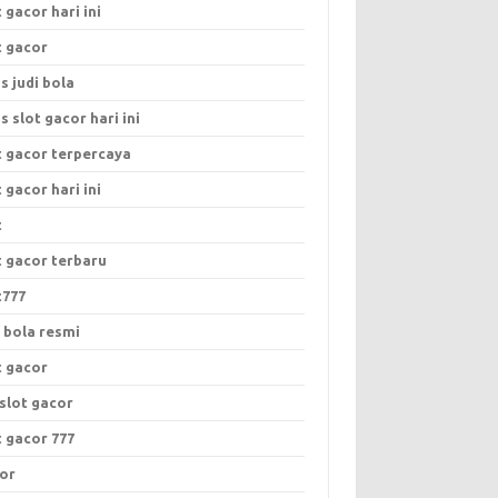
t gacor hari ini
t gacor
us judi bola
us slot gacor hari ini
t gacor terpercaya
t gacor hari ini
t
t gacor terbaru
t777
i bola resmi
t gacor
 slot gacor
t gacor 777
or