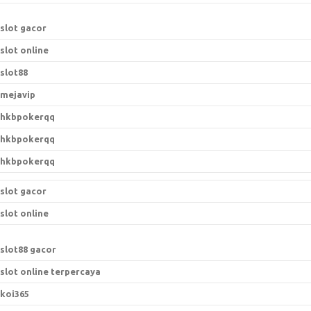
slot gacor
slot online
slot88
mejavip
hkbpokerqq
hkbpokerqq
hkbpokerqq
slot gacor
slot online
slot88 gacor
slot online terpercaya
koi365