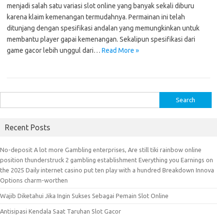
menjadi salah satu variasi slot online yang banyak sekali diburu
karena klaim kemenangan termudahnya. Permainan ini telah
ditunjang dengan spesifikasi andalan yang memungkinkan untuk
membantu player gapai kemenangan. Sekalipun spesifikasi dari
game gacor lebih unggul dari…
Read More »
S
e
a
Recent Posts
r
c
No-deposit A lot more Gambling enterprises, Are still tiki rainbow online
h
position thunderstruck 2 gambling establishment Everything you Earnings on
f
the 2025 Daily internet casino put ten play with a hundred Breakdown Innova
o
Options charm-worthen
r
Wajib Diketahui Jika Ingin Sukses Sebagai Pemain Slot Online
:
Antisipasi Kendala Saat Taruhan Slot Gacor