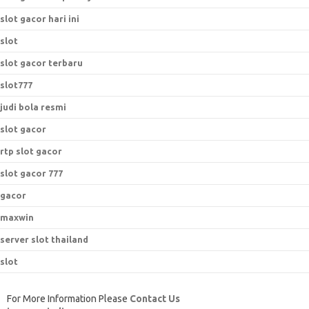
slot gacor hari ini
slot
slot gacor terbaru
slot777
judi bola resmi
slot gacor
rtp slot gacor
slot gacor 777
gacor
maxwin
server slot thailand
slot
For More Information Please
Contact Us