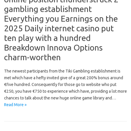
gambling establishment
Everything you Earnings on the
2025 Daily internet casino put
ten play with a hundred
Breakdown Innova Options
charm-worthen
The newest participants from the Tiki Gambling establishment is
met which have a hefty invited give of a great 200% bonus around
€five hundred. Consequently for those go to website who put
€250, you have €750 to experience which have, providing a lot more
chances to talk about the new huge online game library and…
Read More »