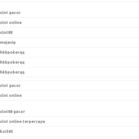
slot gacor
slot online
slot88
mejavip
hkbpokerqq
hkbpokerqq
hkbpokerqq
slot gacor
slot online
slot88 gacor
slot online terpercaya
koi365