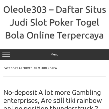
Skip
to
Oleole303 – Daftar Situs
content
Judi Slot Poker Togel
Bola Online Terpercaya
Menu
CATEGORY ARCHIVES:
FILM JUDI KOREA
No-deposit A lot more Gambling
enterprises, Are still tiki rainbow
online position thunderstruck 2