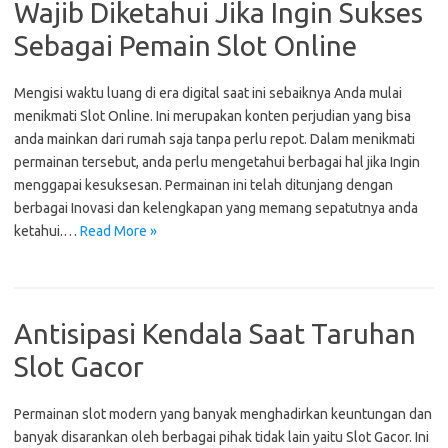
Wajib Diketahui Jika Ingin Sukses
Sebagai Pemain Slot Online
Mengisi waktu luang di era digital saat ini sebaiknya Anda mulai
menikmati Slot Online. Ini merupakan konten perjudian yang bisa
anda mainkan dari rumah saja tanpa perlu repot. Dalam menikmati
permainan tersebut, anda perlu mengetahui berbagai hal jika Ingin
menggapai kesuksesan. Permainan ini telah ditunjang dengan
berbagai Inovasi dan kelengkapan yang memang sepatutnya anda
ketahui.…
Read More »
Antisipasi Kendala Saat Taruhan
Slot Gacor
Permainan slot modern yang banyak menghadirkan keuntungan dan
banyak disarankan oleh berbagai pihak tidak lain yaitu Slot Gacor. Ini