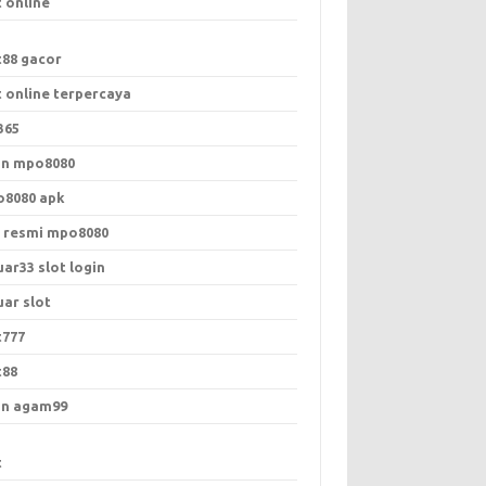
t online
t88 gacor
t online terpercaya
365
in mpo8080
8080 apk
k resmi mpo8080
uar33 slot login
uar slot
t777
t88
in agam99
t