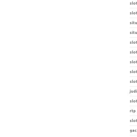
slo
slo
sit
sit
slo
slo
slo
slo
slo
jud
slo
rtp
slo
gac