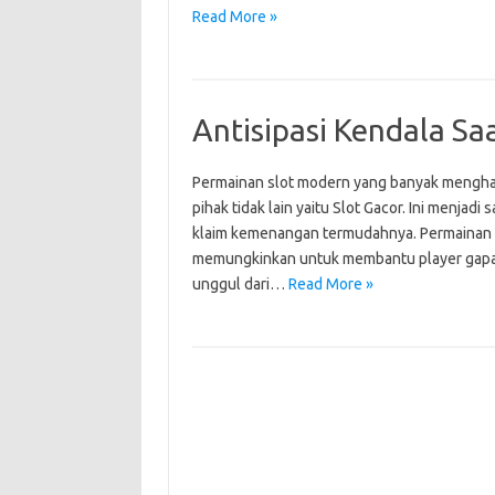
Read More »
Antisipasi Kendala Sa
Permainan slot modern yang banyak mengha
pihak tidak lain yaitu Slot Gacor. Ini menjadi
klaim kemenangan termudahnya. Permainan in
memungkinkan untuk membantu player gapai 
unggul dari…
Read More »