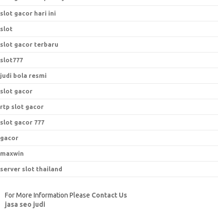
slot gacor hari ini
slot
slot gacor terbaru
slot777
judi bola resmi
slot gacor
rtp slot gacor
slot gacor 777
gacor
maxwin
server slot thailand
For More Information Please
Contact Us
jasa seo judi