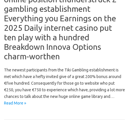
gambling establishment
Everything you Earnings on the
2025 Daily internet casino put
ten play with a hundred
Breakdown Innova Options
charm-worthen
The newest participants from the Tiki Gambling establishment is
met which have a hefty invited give of a great 200% bonus around
€five hundred. Consequently for those go to website who put
€250, you have €750 to experience which have, providing a lot more
chances to talk about the new huge online game library and…
Read More »