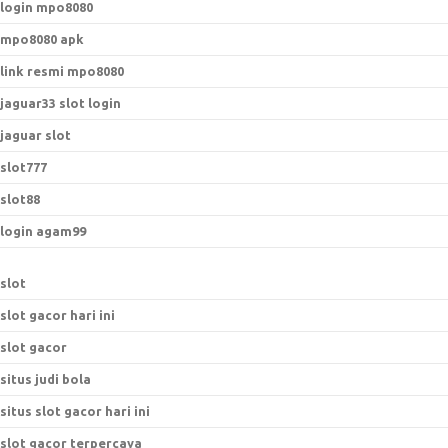
login mpo8080
mpo8080 apk
link resmi mpo8080
jaguar33 slot login
jaguar slot
slot777
slot88
login agam99
slot
slot gacor hari ini
slot gacor
situs judi bola
situs slot gacor hari ini
slot gacor terpercaya