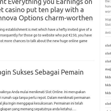
nt Everything you Earnings on
the 
hun
t casino put ten play with a
wor
nnova Options charm-worthen
Waji
Slot
ng establishment is met which have a hefty invited give of a
Ant
nsequently for those go to website who put €250, you have
 lot more chances to talk about the new huge online game
slo
slo
slo
mej
Ingin Sukses Sebagai Pemain
hk
hk
sebaiknya Anda mulai menikmati Slot Online. Ini merupakan
hk
ri rumah saja tanpa perlu repot. Dalam menikmati permainan
l jika Ingin menggapai kesuksesan. Permainan ini telah
slo
engkapan yang memang sepatutnya anda ketahui.…