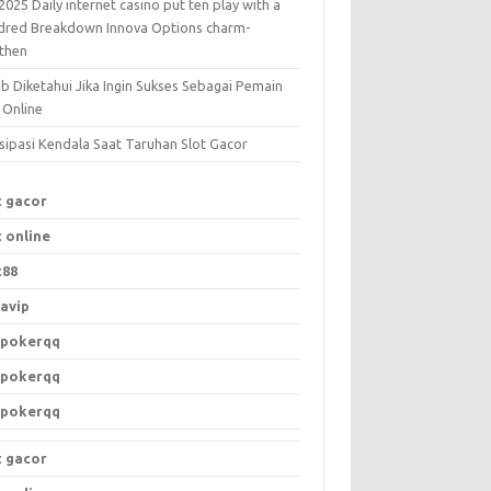
2025 Daily internet casino put ten play with a
dred Breakdown Innova Options charm-
then
b Diketahui Jika Ingin Sukses Sebagai Pemain
 Online
isipasi Kendala Saat Taruhan Slot Gacor
t gacor
t online
t88
avip
bpokerqq
bpokerqq
bpokerqq
t gacor