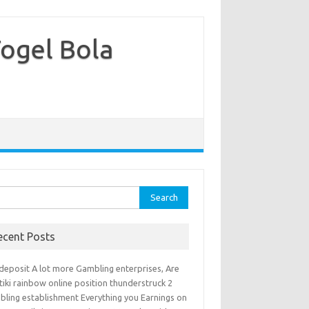
Togel Bola
rch
ecent Posts
deposit A lot more Gambling enterprises, Are
l tiki rainbow online position thunderstruck 2
bling establishment Everything you Earnings on