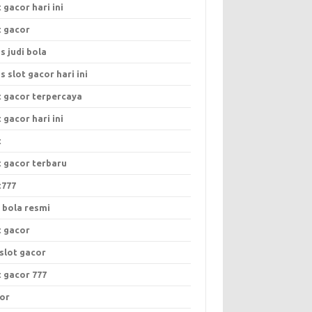
t gacor hari ini
t gacor
us judi bola
us slot gacor hari ini
t gacor terpercaya
t gacor hari ini
t
t gacor terbaru
t777
i bola resmi
t gacor
 slot gacor
t gacor 777
or