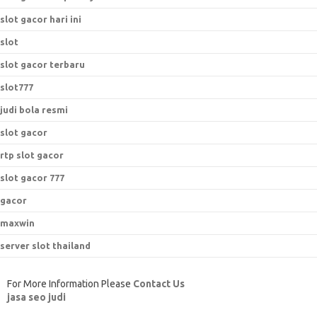
slot gacor hari ini
slot
slot gacor terbaru
slot777
judi bola resmi
slot gacor
rtp slot gacor
slot gacor 777
gacor
maxwin
server slot thailand
For More Information Please
Contact Us
jasa seo judi