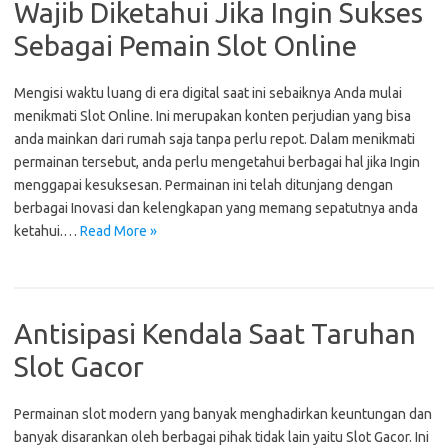
Wajib Diketahui Jika Ingin Sukses
Sebagai Pemain Slot Online
Mengisi waktu luang di era digital saat ini sebaiknya Anda mulai
menikmati Slot Online. Ini merupakan konten perjudian yang bisa
anda mainkan dari rumah saja tanpa perlu repot. Dalam menikmati
permainan tersebut, anda perlu mengetahui berbagai hal jika Ingin
menggapai kesuksesan. Permainan ini telah ditunjang dengan
berbagai Inovasi dan kelengkapan yang memang sepatutnya anda
ketahui.…
Read More »
Antisipasi Kendala Saat Taruhan
Slot Gacor
Permainan slot modern yang banyak menghadirkan keuntungan dan
banyak disarankan oleh berbagai pihak tidak lain yaitu Slot Gacor. Ini