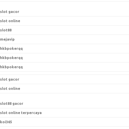
slot gacor
slot online
slot88
mejavip
hkbpokerqq
hkbpokerqq
hkbpokerqq
slot gacor
slot online
slot88 gacor
slot online terpercaya
koi365