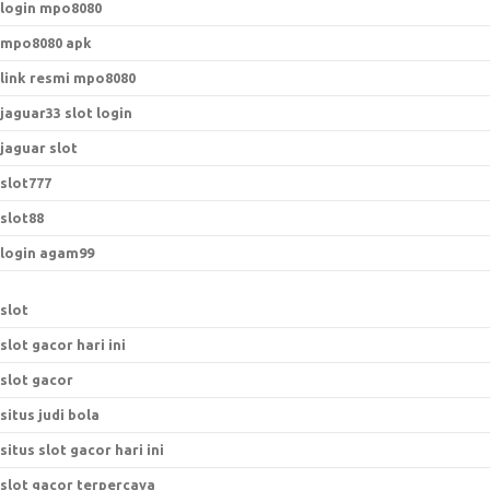
login mpo8080
mpo8080 apk
link resmi mpo8080
jaguar33 slot login
jaguar slot
slot777
slot88
login agam99
slot
slot gacor hari ini
slot gacor
situs judi bola
situs slot gacor hari ini
slot gacor terpercaya