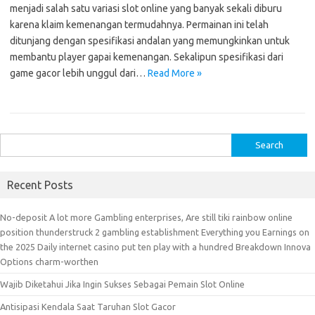
menjadi salah satu variasi slot online yang banyak sekali diburu
karena klaim kemenangan termudahnya. Permainan ini telah
ditunjang dengan spesifikasi andalan yang memungkinkan untuk
membantu player gapai kemenangan. Sekalipun spesifikasi dari
game gacor lebih unggul dari…
Read More »
S
e
a
Recent Posts
r
c
No-deposit A lot more Gambling enterprises, Are still tiki rainbow online
h
position thunderstruck 2 gambling establishment Everything you Earnings on
f
the 2025 Daily internet casino put ten play with a hundred Breakdown Innova
o
Options charm-worthen
r
Wajib Diketahui Jika Ingin Sukses Sebagai Pemain Slot Online
:
Antisipasi Kendala Saat Taruhan Slot Gacor