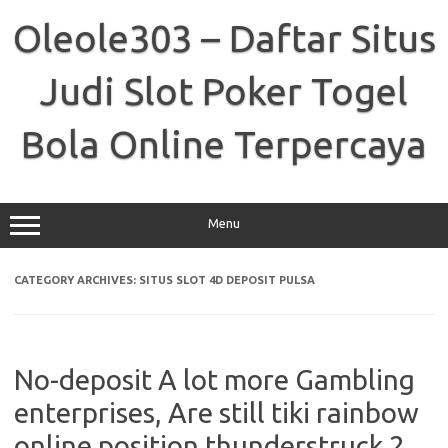
Skip
to
Oleole303 – Daftar Situs
content
Judi Slot Poker Togel
Bola Online Terpercaya
Menu
CATEGORY ARCHIVES:
SITUS SLOT 4D DEPOSIT PULSA
No-deposit A lot more Gambling
enterprises, Are still tiki rainbow
online position thunderstruck 2