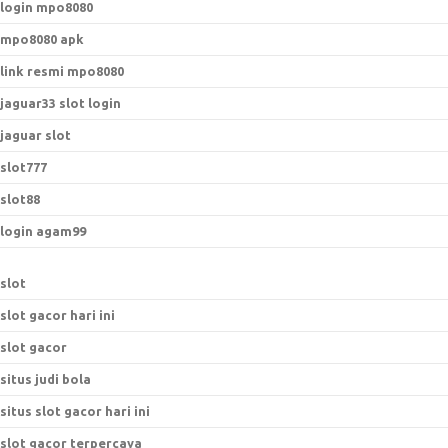
login mpo8080
mpo8080 apk
link resmi mpo8080
jaguar33 slot login
jaguar slot
slot777
slot88
login agam99
slot
slot gacor hari ini
slot gacor
situs judi bola
situs slot gacor hari ini
slot gacor terpercaya