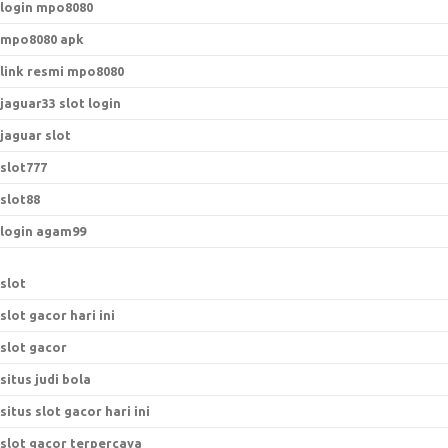
login mpo8080
mpo8080 apk
link resmi mpo8080
jaguar33 slot login
jaguar slot
slot777
slot88
login agam99
slot
slot gacor hari ini
slot gacor
situs judi bola
situs slot gacor hari ini
slot gacor terpercaya