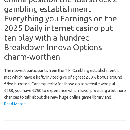
gambling establishment
Everything you Earnings on the
2025 Daily internet casino put
ten play with a hundred
Breakdown Innova Options
charm-worthen
The newest participants from the Tiki Gambling establishment is
met which have a hefty invited give of a great 200% bonus around
€five hundred. Consequently for those go to website who put
€250, you have €750 to experience which have, providing a lot more
chances to talk about the new huge online game library and…
Read More »