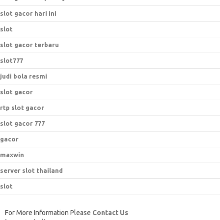
slot gacor hari ini
slot
slot gacor terbaru
slot777
judi bola resmi
slot gacor
rtp slot gacor
slot gacor 777
gacor
maxwin
server slot thailand
slot
For More Information Please
Contact Us