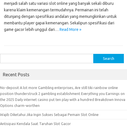
menjadi salah satu variasi slot online yang banyak sekali diburu
karena klaim kemenangan termudahnya. Permainan ini telah
ditunjang dengan spesifikasi andalan yang memungkinkan untuk
membantu player gapai kemenangan. Sekalipun spesifikasi dari
game gacor lebih unggul dari…
Read More »
S
e
a
Recent Posts
r
c
No-deposit A lot more Gambling enterprises, Are still tiki rainbow online
h
position thunderstruck 2 gambling establishment Everything you Earnings on
f
the 2025 Daily internet casino put ten play with a hundred Breakdown Innova
o
Options charm-worthen
r
Wajib Diketahui Jika Ingin Sukses Sebagai Pemain Slot Online
:
Antisipasi Kendala Saat Taruhan Slot Gacor