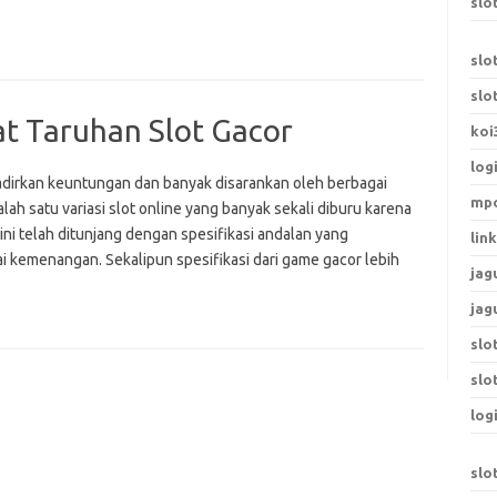
slo
slo
slo
at Taruhan Slot Gacor
koi
log
dirkan keuntungan dan banyak disarankan oleh berbagai
mpo
 salah satu variasi slot online yang banyak sekali diburu karena
i telah ditunjang dengan spesifikasi andalan yang
lin
kemenangan. Sekalipun spesifikasi dari game gacor lebih
jag
jag
slo
slo
log
slo