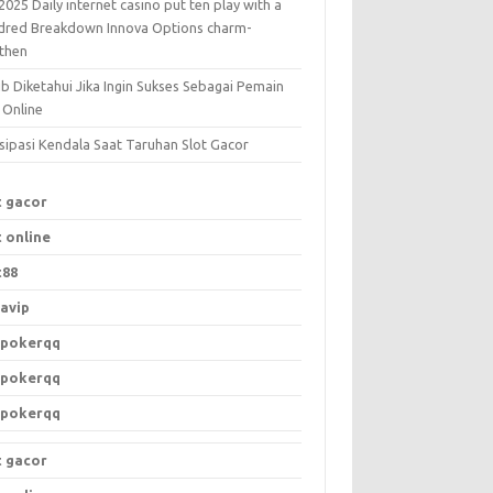
2025 Daily internet casino put ten play with a
dred Breakdown Innova Options charm-
then
b Diketahui Jika Ingin Sukses Sebagai Pemain
 Online
isipasi Kendala Saat Taruhan Slot Gacor
t gacor
t online
t88
avip
bpokerqq
bpokerqq
bpokerqq
t gacor