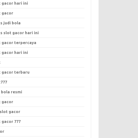
t gacor hari ini
t gacor
us judi bola
us slot gacor hari ini
t gacor terpercaya
t gacor hari ini
t
t gacor terbaru
t777
i bola resmi
t gacor
 slot gacor
t gacor 777
or