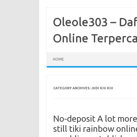
Skip
to
content
Oleole303 – Daf
Online Terperc
HOME
CATEGORY ARCHIVES:
JUDI KIU KIU
No-deposit A lot more
still tiki rainbow onl