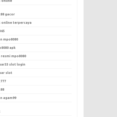
t online
t88 gacor
t online terpercaya
365
in mpo8080
8080 apk
k resmi mpo8080
uar33 slot login
uar slot
t777
t88
in agam99
t