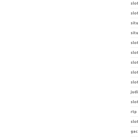
slo
slo
sit
sit
slo
slo
slo
slo
slo
jud
slo
rtp
slo
gac