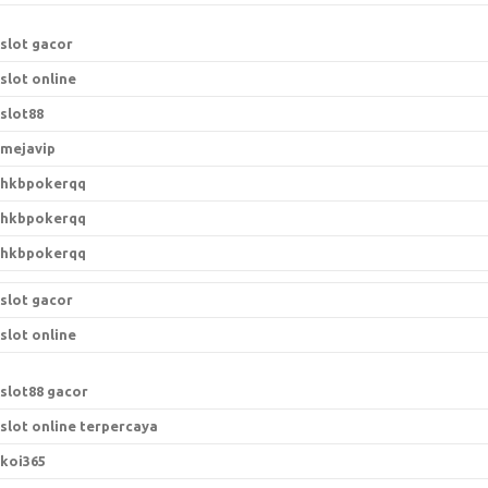
slot gacor
slot online
slot88
mejavip
hkbpokerqq
hkbpokerqq
hkbpokerqq
slot gacor
slot online
slot88 gacor
slot online terpercaya
koi365