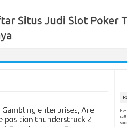
tar Situs Judi Slot Poker 
aya
Sea
for:
R
 Gambling enterprises, Are
No-
stil
ine position thunderstruck 2
gam