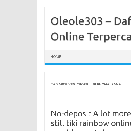
Skip
to
content
Oleole303 – Daf
Online Terperc
HOME
TAG ARCHIVES:
CHORD JUDI RHOMA IRAMA
No-deposit A lot more
still tiki rainbow onl