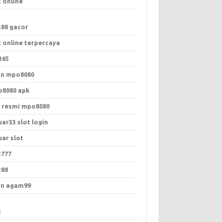
t online
t88 gacor
t online terpercaya
365
in mpo8080
8080 apk
k resmi mpo8080
uar33 slot login
uar slot
t777
t88
in agam99
t