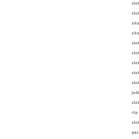
slo
slo
sit
sit
slo
slo
slo
slo
slo
jud
slo
rtp
slo
gac