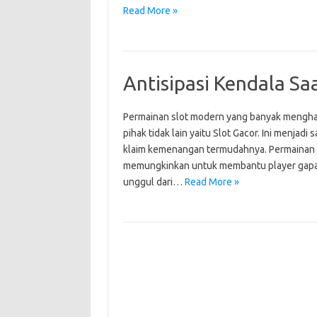
Read More »
Antisipasi Kendala Sa
Permainan slot modern yang banyak mengha
pihak tidak lain yaitu Slot Gacor. Ini menjadi
klaim kemenangan termudahnya. Permainan in
memungkinkan untuk membantu player gapai 
unggul dari…
Read More »