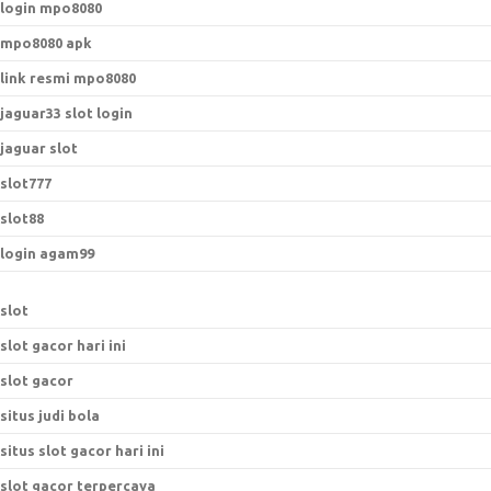
login mpo8080
mpo8080 apk
link resmi mpo8080
jaguar33 slot login
jaguar slot
slot777
slot88
login agam99
slot
slot gacor hari ini
slot gacor
situs judi bola
situs slot gacor hari ini
slot gacor terpercaya