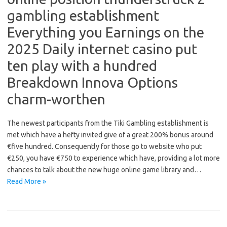
gambling establishment
Everything you Earnings on the
2025 Daily internet casino put
ten play with a hundred
Breakdown Innova Options
charm-worthen
The newest participants from the Tiki Gambling establishment is
met which have a hefty invited give of a great 200% bonus around
€five hundred. Consequently for those go to website who put
€250, you have €750 to experience which have, providing a lot more
chances to talk about the new huge online game library and…
Read More »