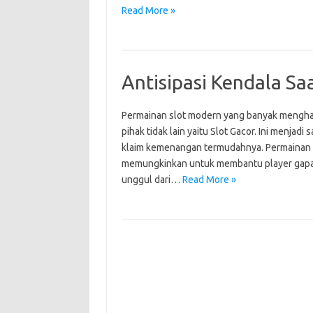
Read More »
Antisipasi Kendala Sa
Permainan slot modern yang banyak mengha
pihak tidak lain yaitu Slot Gacor. Ini menjadi
klaim kemenangan termudahnya. Permainan in
memungkinkan untuk membantu player gapai 
unggul dari…
Read More »