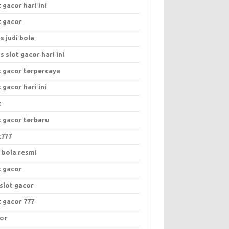
t gacor hari ini
t gacor
us judi bola
us slot gacor hari ini
t gacor terpercaya
t gacor hari ini
t
t gacor terbaru
t777
i bola resmi
t gacor
 slot gacor
t gacor 777
or