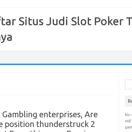
tar Situs Judi Slot Poker 
aya
Sea
for:
R
 Gambling enterprises, Are
No-
stil
ine position thunderstruck 2
gam