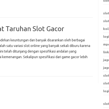
slo
slo
slo
at Taruhan Slot Gacor
koi
log
dirkan keuntungan dan banyak disarankan oleh berbagai
mpo
 salah satu variasi slot online yang banyak sekali diburu karena
i telah ditunjang dengan spesifikasi andalan yang
lin
kemenangan. Sekalipun spesifikasi dari game gacor lebih
jag
jag
slo
slo
log
slo