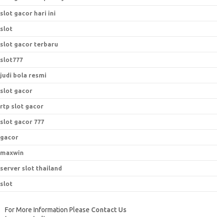
slot gacor hari ini
slot
slot gacor terbaru
slot777
judi bola resmi
slot gacor
rtp slot gacor
slot gacor 777
gacor
maxwin
server slot thailand
slot
For More Information Please
Contact Us