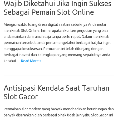
Wajib Diketahui Jika Ingin Sukses
Sebagai Pemain Slot Online
Mengisi waktu luang di era digital saat ini sebaiknya Anda mulai
menikmati Slot Online. Ini merupakan konten perjudian yang bisa
anda mainkan dari rumah saja tanpa perlu repot. Dalam menikmati
permainan tersebut, anda perlu mengetahui berbagai hal jika Ingin
menggapai kesuksesan. Permainan ini telah ditunjang dengan
berbagai Inovasi dan kelengkapan yang memang sepatutnya anda
ketahui.…
Read More »
Antisipasi Kendala Saat Taruhan
Slot Gacor
Permainan slot modern yang banyak menghadirkan keuntungan dan
banyak disarankan oleh berbagai pihak tidak lain yaitu Slot Gacor. Ini