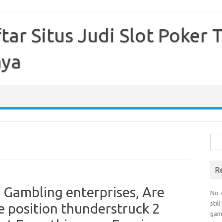
tar Situs Judi Slot Poker 
aya
Sea
for:
R
 Gambling enterprises, Are
No-
stil
ine position thunderstruck 2
gam