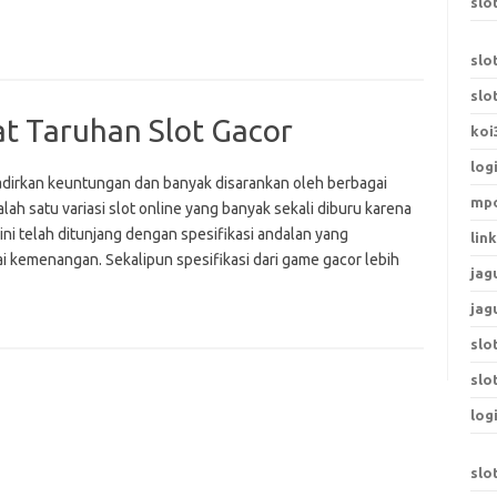
slo
slo
slo
at Taruhan Slot Gacor
koi
log
dirkan keuntungan dan banyak disarankan oleh berbagai
mpo
 salah satu variasi slot online yang banyak sekali diburu karena
i telah ditunjang dengan spesifikasi andalan yang
lin
kemenangan. Sekalipun spesifikasi dari game gacor lebih
jag
jag
slo
slo
log
slo