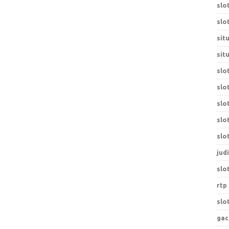
slo
slo
sit
sit
slo
slo
slo
slo
slo
jud
slo
rtp
slo
gac