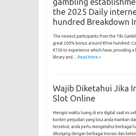
gambling establishme
the 2025 Daily interne
hundred Breakdown I
The newest participants from the Tiki Gambli
great 200% bonus around €five hundred. Co
€750 to experience which have, providing a
library and…
Read More »
Wajib Diketahui Jika 
Slot Online
Mengisi waktu luang di era digital saat ini 
konten perjudian yang bisa anda mainkan da
tersebut, anda perlu mengetahui berbagai ha
ditunjang dengan berbagai Inovasi dan kel