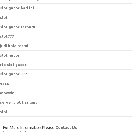
slot gacor hari ini
slot
slot gacor terbaru
slot777
judi bola resmi
slot gacor
rtp slot gacor
slot gacor 777
gacor
maxwin
server slot thailand
slot
For More Information Please
Contact Us