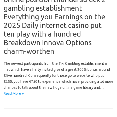
gambling establishment
Everything you Earnings on the
2025 Daily internet casino put
ten play with a hundred
Breakdown Innova Options
charm-worthen
The newest participants from the Tiki Gambling establishment is
met which have a hefty invited give of a great 200% bonus around
€five hundred. Consequently for those go to website who put
€250, you have €750 to experience which have, providing a lot more
chances to talk about the new huge online game library and…
Read More »