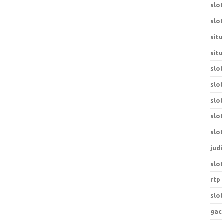
slo
slo
sit
sit
slo
slo
slo
slo
slo
jud
slo
rtp
slo
gac