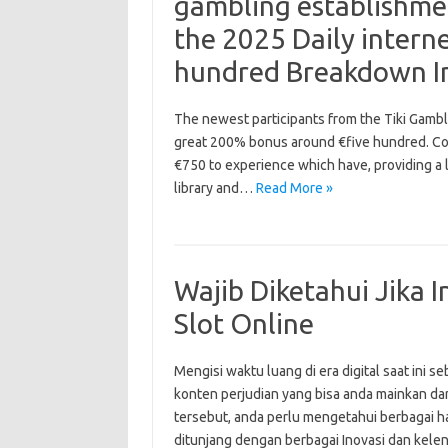
gambling establishme
the 2025 Daily interne
hundred Breakdown I
The newest participants from the Tiki Gambli
great 200% bonus around €five hundred. Co
€750 to experience which have, providing a
library and…
Read More »
Wajib Diketahui Jika 
Slot Online
Mengisi waktu luang di era digital saat ini 
konten perjudian yang bisa anda mainkan da
tersebut, anda perlu mengetahui berbagai ha
ditunjang dengan berbagai Inovasi dan kel