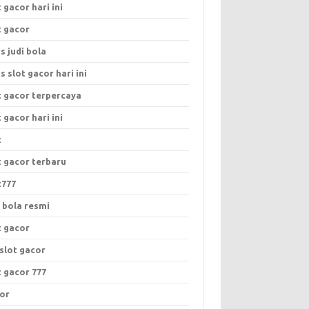
t gacor hari ini
t gacor
us judi bola
us slot gacor hari ini
t gacor terpercaya
t gacor hari ini
t
t gacor terbaru
t777
i bola resmi
t gacor
 slot gacor
t gacor 777
or