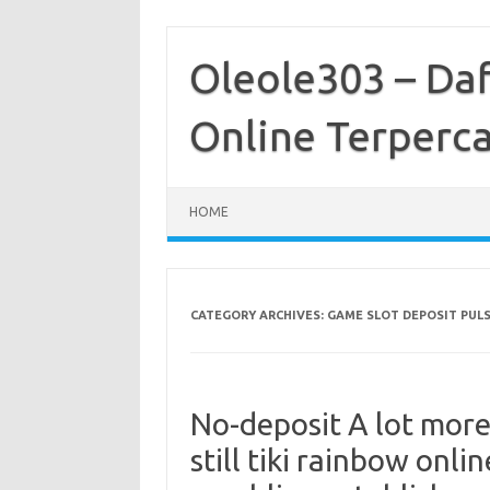
Skip
to
content
Oleole303 – Daf
Online Terperc
HOME
CATEGORY ARCHIVES:
GAME SLOT DEPOSIT PUL
No-deposit A lot more
still tiki rainbow onl