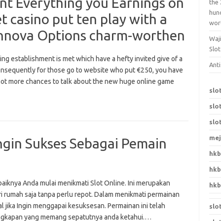
nt Everything you Earnings on
the 
hun
t casino put ten play with a
wor
nnova Options charm-worthen
Waji
Slot
ng establishment is met which have a hefty invited give of a
Ant
nsequently for those go to website who put €250, you have
 lot more chances to talk about the new huge online game
slo
slo
slo
mej
Ingin Sukses Sebagai Pemain
hk
hk
sebaiknya Anda mulai menikmati Slot Online. Ini merupakan
hk
ri rumah saja tanpa perlu repot. Dalam menikmati permainan
l jika Ingin menggapai kesuksesan. Permainan ini telah
slo
engkapan yang memang sepatutnya anda ketahui.…