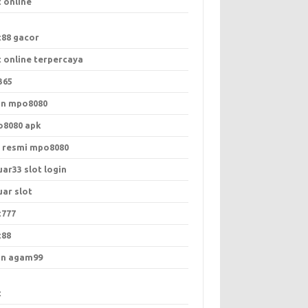
t online
t88 gacor
t online terpercaya
365
in mpo8080
8080 apk
k resmi mpo8080
uar33 slot login
uar slot
t777
t88
in agam99
t