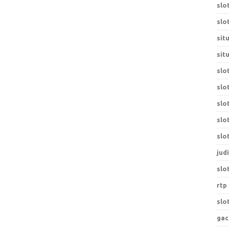
slo
slo
sit
sit
slo
slo
slo
slo
slo
jud
slo
rtp
slo
gac