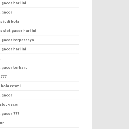
t gacor hari ini
t gacor
us judi bola
us slot gacor hari ini
t gacor terpercaya
t gacor hari ini
t
t gacor terbaru
t777
i bola resmi
t gacor
 slot gacor
t gacor 777
or