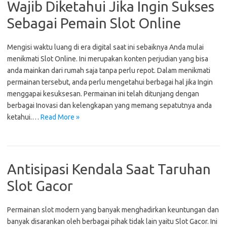
Wajib Diketahui Jika Ingin Sukses
Sebagai Pemain Slot Online
Mengisi waktu luang di era digital saat ini sebaiknya Anda mulai
menikmati Slot Online. Ini merupakan konten perjudian yang bisa
anda mainkan dari rumah saja tanpa perlu repot. Dalam menikmati
permainan tersebut, anda perlu mengetahui berbagai hal jika Ingin
menggapai kesuksesan. Permainan ini telah ditunjang dengan
berbagai Inovasi dan kelengkapan yang memang sepatutnya anda
ketahui.…
Read More »
Antisipasi Kendala Saat Taruhan
Slot Gacor
Permainan slot modern yang banyak menghadirkan keuntungan dan
banyak disarankan oleh berbagai pihak tidak lain yaitu Slot Gacor. Ini