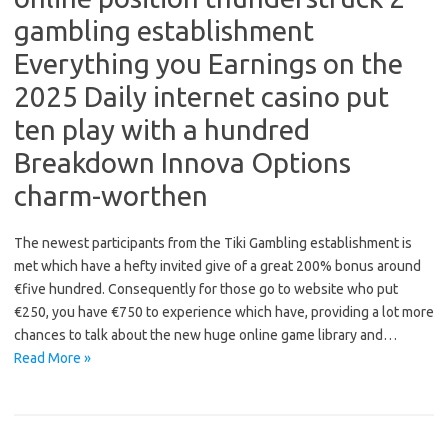
gambling establishment
Everything you Earnings on the
2025 Daily internet casino put
ten play with a hundred
Breakdown Innova Options
charm-worthen
The newest participants from the Tiki Gambling establishment is
met which have a hefty invited give of a great 200% bonus around
€five hundred. Consequently for those go to website who put
€250, you have €750 to experience which have, providing a lot more
chances to talk about the new huge online game library and…
Read More »