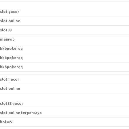
slot gacor
slot online
slot88
mejavip
hkbpokerqq
hkbpokerqq
hkbpokerqq
slot gacor
slot online
slot88 gacor
slot online terpercaya
koi365