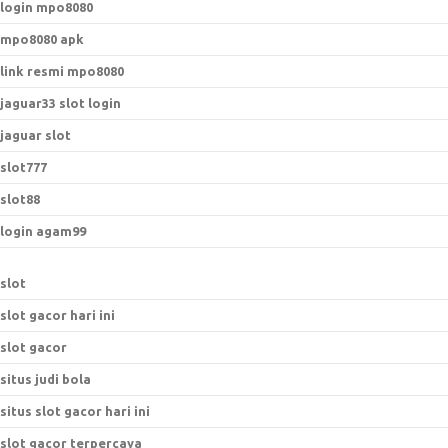
login mpo8080
mpo8080 apk
link resmi mpo8080
jaguar33 slot login
jaguar slot
slot777
slot88
login agam99
slot
slot gacor hari ini
slot gacor
situs judi bola
situs slot gacor hari ini
slot gacor terpercaya