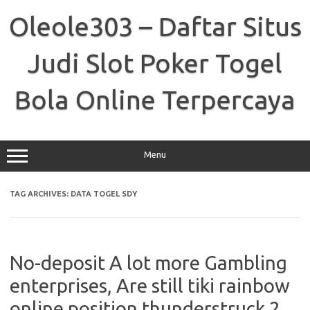
Skip
to
Oleole303 – Daftar Situs
content
Judi Slot Poker Togel
Bola Online Terpercaya
Menu
TAG ARCHIVES:
DATA TOGEL SDY
No-deposit A lot more Gambling
enterprises, Are still tiki rainbow
online position thunderstruck 2