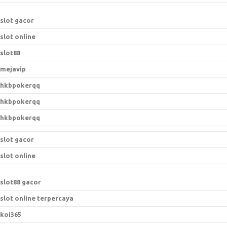
slot gacor
slot online
slot88
mejavip
hkbpokerqq
hkbpokerqq
hkbpokerqq
slot gacor
slot online
slot88 gacor
slot online terpercaya
koi365