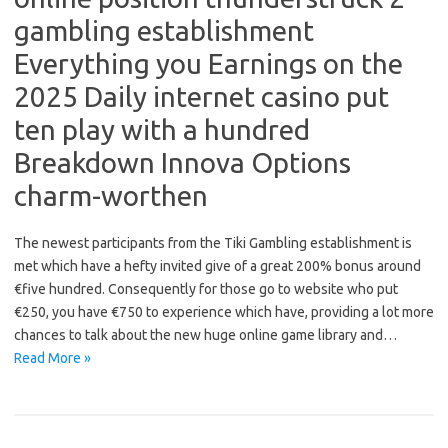
gambling establishment
Everything you Earnings on the
2025 Daily internet casino put
ten play with a hundred
Breakdown Innova Options
charm-worthen
The newest participants from the Tiki Gambling establishment is
met which have a hefty invited give of a great 200% bonus around
€five hundred. Consequently for those go to website who put
€250, you have €750 to experience which have, providing a lot more
chances to talk about the new huge online game library and…
Read More »