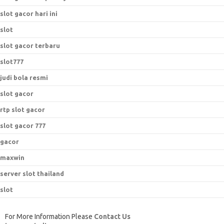
slot gacor hari ini
slot
slot gacor terbaru
slot777
judi bola resmi
slot gacor
rtp slot gacor
slot gacor 777
gacor
maxwin
server slot thailand
slot
For More Information Please
Contact Us