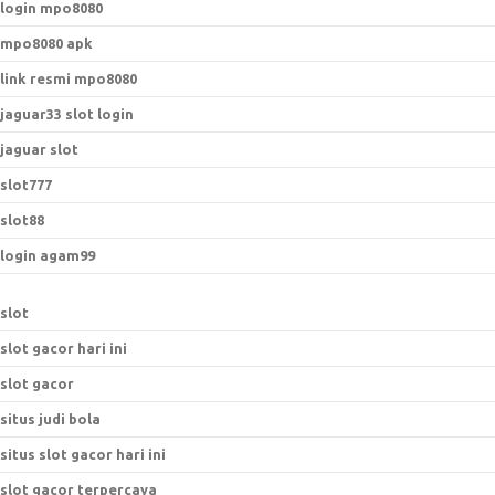
login mpo8080
mpo8080 apk
link resmi mpo8080
jaguar33 slot login
jaguar slot
slot777
slot88
login agam99
slot
slot gacor hari ini
slot gacor
situs judi bola
situs slot gacor hari ini
slot gacor terpercaya