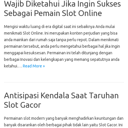
Wajib Diketahui Jika Ingin Sukses
Sebagai Pemain Slot Online
Mengisi waktu luang di era digital saat ini sebaiknya Anda mulai
menikmati Slot Online. Ini merupakan konten perjudian yang bisa
anda mainkan dari rumah saja tanpa perlu repot. Dalam menikmati
permainan tersebut, anda perlu mengetahui berbagai hal jika Ingin
menggapai kesuksesan. Permainan ini telah ditunjang dengan
berbagai Inovasi dan kelengkapan yang memang sepatutnya anda
ketahui.…
Read More »
Antisipasi Kendala Saat Taruhan
Slot Gacor
Permainan slot modern yang banyak menghadirkan keuntungan dan
banyak disarankan oleh berbagai pihak tidak lain yaitu Slot Gacor. Ini