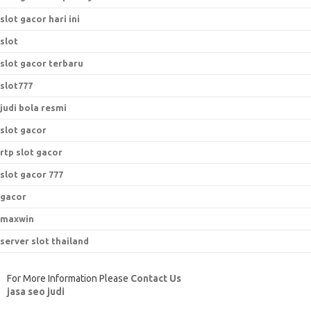
slot gacor hari ini
slot
slot gacor terbaru
slot777
judi bola resmi
slot gacor
rtp slot gacor
slot gacor 777
gacor
maxwin
server slot thailand
For More Information Please
Contact Us
jasa seo judi