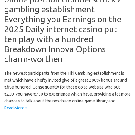
gambling establishment
Everything you Earnings on the
2025 Daily internet casino put
ten play with a hundred
Breakdown Innova Options
charm-worthen
The newest participants from the Tiki Gambling establishment is
met which have a hefty invited give of a great 200% bonus around
€five hundred. Consequently for those go to website who put
€250, you have €750 to experience which have, providing a lot more
chances to talk about the new huge online game library and…
Read More »