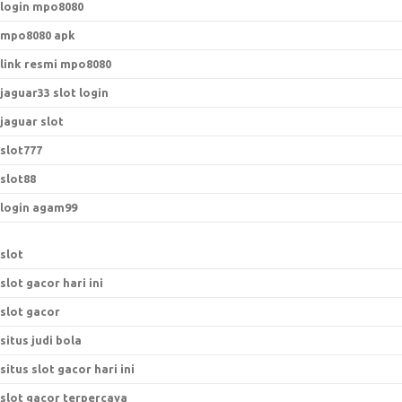
login mpo8080
mpo8080 apk
link resmi mpo8080
jaguar33 slot login
jaguar slot
slot777
slot88
login agam99
slot
slot gacor hari ini
slot gacor
situs judi bola
situs slot gacor hari ini
slot gacor terpercaya