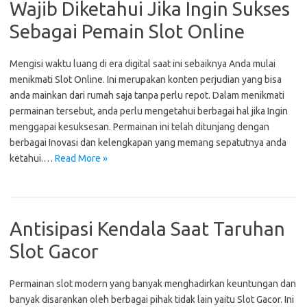
Wajib Diketahui Jika Ingin Sukses
Sebagai Pemain Slot Online
Mengisi waktu luang di era digital saat ini sebaiknya Anda mulai
menikmati Slot Online. Ini merupakan konten perjudian yang bisa
anda mainkan dari rumah saja tanpa perlu repot. Dalam menikmati
permainan tersebut, anda perlu mengetahui berbagai hal jika Ingin
menggapai kesuksesan. Permainan ini telah ditunjang dengan
berbagai Inovasi dan kelengkapan yang memang sepatutnya anda
ketahui.…
Read More »
Antisipasi Kendala Saat Taruhan
Slot Gacor
Permainan slot modern yang banyak menghadirkan keuntungan dan
banyak disarankan oleh berbagai pihak tidak lain yaitu Slot Gacor. Ini